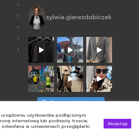
sylwia.gierezdobiczek
Obserwuj na Instagramie
ym urządzeniu użytkownika podłączonym
tronę internetową lub podmioty trzecie,
Akceptuję
 odwołana w ustawieniach przeglądarki.
rzone przez:
Crea3studio