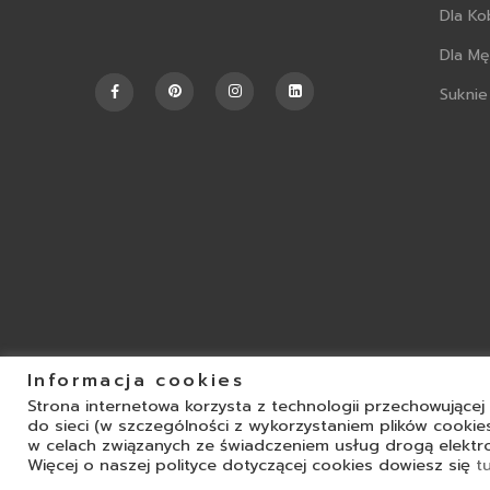
Dla Ko
Dla M
Suknie
Informacja cookies
Strona internetowa korzysta z technologii przechowujące
do sieci (w szczególności z wykorzystaniem plików cookie
w celach związanych ze świadczeniem usług drogą elekt
Copyright 2024 ©
Off The Grid
. Wszelki
Więcej o naszej polityce dotyczącej cookies dowiesz się
t