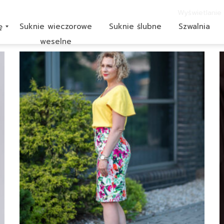
Wyświetlanie 
ę
Suknie wieczorowe
Suknie ślubne
Szwalnia
weselne