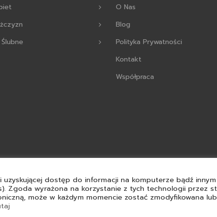
biet
O Nas
ężczyzn
Blog
 Ślubne
Polityka Prywatności
Kontakt
Współpraca
j i uzyskującej dostęp do informacji na komputerze bądź inn
s). Zgoda wyrażona na korzystanie z tych technologii przez s
roniczną, może w każdym momencie zostać zmodyfikowana lub
e prawa zastrzeżone.
Stwo
utaj