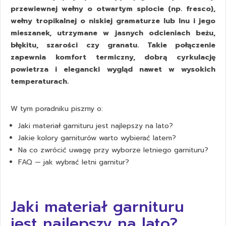
przewiewnej wełny o otwartym splocie (np. fresco),
wełny tropikalnej o niskiej gramaturze lub lnu i jego
mieszanek, utrzymane w jasnych odcieniach beżu,
błękitu, szarości czy granatu. Takie połączenie
zapewnia komfort termiczny, dobrą cyrkulację
powietrza i elegancki wygląd nawet w wysokich
temperaturach.
W tym poradniku piszmy o:
Jaki materiał garnituru jest najlepszy na lato?
Jakie kolory garniturów warto wybierać latem?
Na co zwrócić uwagę przy wyborze letniego garnituru?
FAQ — jak wybrać letni garnitur?
Jaki materiał garnituru
jest najlepszy na lato?