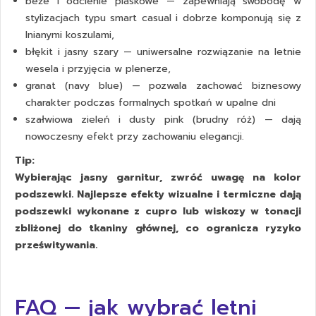
beże i odcienie piaskowe — zapewniają swobodę w
stylizacjach typu smart casual i dobrze komponują się z
lnianymi koszulami,
błękit i jasny szary — uniwersalne rozwiązanie na letnie
wesela i przyjęcia w plenerze,
granat (navy blue) — pozwala zachować biznesowy
charakter podczas formalnych spotkań w upalne dni
szałwiowa zieleń i dusty pink (brudny róż) — dają
nowoczesny efekt przy zachowaniu elegancji.
Tip:
Wybierając jasny garnitur, zwróć uwagę na kolor
podszewki. Najlepsze efekty wizualne i termiczne dają
podszewki wykonane z cupro lub wiskozy w tonacji
zbliżonej do tkaniny głównej, co ogranicza ryzyko
prześwitywania.
FAQ — jak wybrać letni