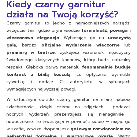
Kiedy czarny garnitur
działa na Twoją korzyść?
Czarny garnitur to jedno z najmocniejszych narzędzi
wszędzie tam, gdzie prym wiedzie
formalność, powaga i
wieczorowa elegancja
. Wybierając go na
uroczystą
galę
, bardzo
oficjalne wydarzenie wieczorne
lub
premierę w teatrze
, zyskujesz wizerunek mężczyzny
świadomego klasycznych kanonów, który budzi naturalny
respekt. Głęboka barwa materiału
fenomenalnie buduje
kontrast z białą koszulą
, co optycznie wysmukla
sylwetkę i dodaje Ci autorytetu w sytuacjach
wymagających najwyższej powagi.
W sztucznym świetle czarny
garnitur na miarę
nabiera
szlachetności, dzięki czemu na zdjęciach i podczas
nocnych wydarzeń prezentujesz się nienagannie i
nowocześnie. To inwestycja w pewność siebie — mając go
w szafie, zawsze dysponujesz
gotowym rozwiązaniem na
najbardziej formalne i wieczorowe okazje
. Warto