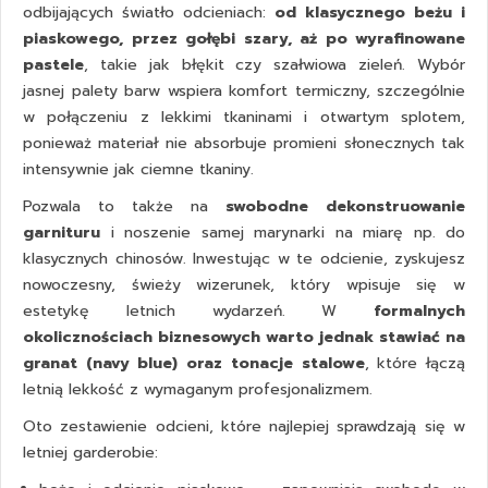
odbijających światło odcieniach:
od klasycznego beżu i
piaskowego, przez gołębi szary, aż po wyrafinowane
pastele
, takie jak błękit czy szałwiowa zieleń. Wybór
jasnej palety barw wspiera komfort termiczny, szczególnie
w połączeniu z lekkimi tkaninami i otwartym splotem,
ponieważ materiał nie absorbuje promieni słonecznych tak
intensywnie jak ciemne tkaniny.
Pozwala to także na
swobodne dekonstruowanie
garnituru
i noszenie samej
marynarki na miarę
np. do
klasycznych chinosów. Inwestując w te odcienie, zyskujesz
nowoczesny, świeży wizerunek, który wpisuje się w
estetykę letnich wydarzeń. W
formalnych
okolicznościach biznesowych warto jednak stawiać na
granat (navy blue) oraz tonacje stalowe
, które łączą
letnią lekkość z wymaganym profesjonalizmem.
Oto zestawienie odcieni, które najlepiej sprawdzają się w
letniej garderobie: