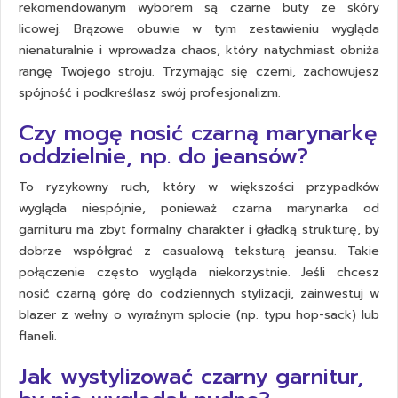
rekomendowanym wyborem są czarne buty ze skóry
licowej. Brązowe obuwie w tym zestawieniu wygląda
nienaturalnie i wprowadza chaos, który natychmiast obniża
rangę Twojego stroju. Trzymając się czerni, zachowujesz
spójność i podkreślasz swój profesjonalizm.
Czy mogę nosić czarną marynarkę
oddzielnie, np. do jeansów?
To ryzykowny ruch, który w większości przypadków
wygląda niespójnie, ponieważ czarna marynarka od
garnituru ma zbyt formalny charakter i gładką strukturę, by
dobrze współgrać z casualową teksturą jeansu. Takie
połączenie często wygląda niekorzystnie. Jeśli chcesz
nosić czarną górę do codziennych stylizacji, zainwestuj w
blazer z wełny o wyraźnym splocie (np. typu hop-sack) lub
flaneli.
Jak wystylizować czarny garnitur,