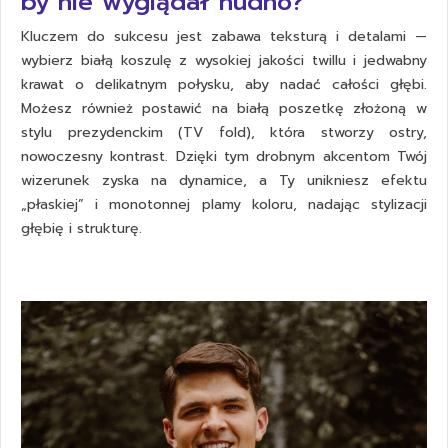
by nie wyglądał nudno?
Kluczem do sukcesu jest zabawa teksturą i detalami —
wybierz białą koszulę z wysokiej jakości twillu i jedwabny
krawat o delikatnym połysku, aby nadać całości głębi.
Możesz również postawić na białą poszetkę złożoną w
stylu prezydenckim (TV fold), która stworzy ostry,
nowoczesny kontrast. Dzięki tym drobnym akcentom Twój
wizerunek zyska na dynamice, a Ty unikniesz efektu
„płaskiej” i monotonnej plamy koloru, nadając stylizacji
głębię i strukturę.