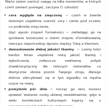
Warto zatem zwrócić uwagę na kilka momentów, w których
czerń zamiast pomagać, zaczyna Ci szkodzić:
cera wygląda na zmęczoną
— czerń w świetle
dziennym uwydatnia szarość cery i cienie pod oczami,
co podkreśla zmęczenie,
zbyt wysoki stopień formalności — zakładając go na
spotkanie biznesowe o niskim stopniu sformalizowania,
tworzysz niepotrzebny dystans między Tobą a klientem,
demaskowanie słabej jakości tkaniny
— czarny kolor
bardzo łatwo uwydatnia niską jakość tkaniny i
wykończenia, zwłaszcza nadmierny połysk
charakterystyczny dla tańszych materiałów, co
drastycznie obniża prestiż Twojego stroju, dlatego
dobrze zdecydować się w tym wypadku na
męskie
szycie na miarę
,
pomylenie pór dnia
— nosząc go rano, możesz
sprawiać wrażenie osoby ubranej nieadekwatnie, gdyż w
wielu kontekstach kulturowych kojarzy się z