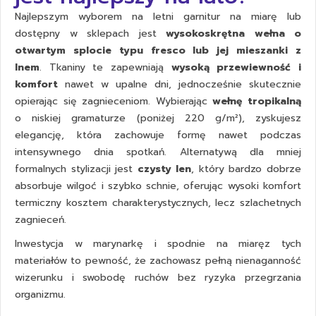
Najlepszym wyborem na
letni garnitur na miarę
lub
dostępny w sklepach jest
wysokoskrętna wełna o
otwartym splocie typu fresco lub jej mieszanki z
lnem
. Tkaniny te zapewniają
wysoką przewiewność i
komfort
nawet w upalne dni, jednocześnie skutecznie
opierając się zagnieceniom. Wybierając
wełnę tropikalną
o niskiej gramaturze (poniżej 220 g/m²), zyskujesz
elegancję, która zachowuje formę nawet podczas
intensywnego dnia spotkań. Alternatywą dla mniej
formalnych stylizacji jest
czysty len
, który bardzo dobrze
absorbuje wilgoć i szybko schnie, oferując wysoki komfort
termiczny kosztem charakterystycznych, lecz szlachetnych
zagnieceń.
Inwestycja w
marynarkę
i
spodnie na miarę
z tych
materiałów to pewność, że zachowasz pełną nienaganność
wizerunku i swobodę ruchów bez ryzyka przegrzania
organizmu.