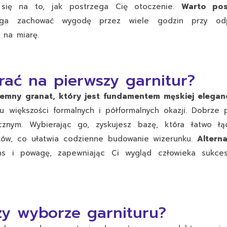
 się na to, jak postrzega Cię otoczenie.
Warto pos
a zachować wygodę przez wiele godzin przy odp
 na miarę
.
rać na pierwszy garnitur?
iemny granat, który jest fundamentem męskiej elegancj
 większości formalnych i półformalnych okazji. Dobrze 
znym. Wybierając go, zyskujesz bazę, która łatwo łą
atów, co ułatwia codzienne budowanie wizerunku.
Altern
ns i powagę, zapewniając Ci wygląd człowieka sukce
zy wyborze garnituru?