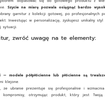
d wyborem: dopasować się do gotowego produktu z wie
bie.
Szycie na miarę pozwala osiągnąć bardzo wyso
brany garnitur z kolekcji gotowej, po profesjonalnych 
t. Inwestując w personalizację, zyskujesz unikalny styl 
sytuacji.
itur, zwróć uwagę na te elementy:
i — modele półpłócienne lub płócienne są trwalsze
ni klejone.
, że ubranie prezentuje się profesjonalnie i wzmacnia
z kompromisy, otrzymując produkt, który jest Twoją 