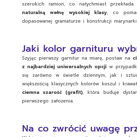
szerokich ramion, co natychmiast przekłada
naturalną wełnę wysokiej klasy
, co pomag
dopasowanej gramaturze i konstrukcji
marynarki
Jaki kolor garnituru wyb
Szyjąc pierwszy
garnitur na miarę
, postaw na
c
z najbardziej uniwersalnych opcji
w przypadku
się zarówno w świetle dziennym, jak i sztuc
większością klasycznych kolorów koszul i kraw
ciemna szarość (grafit)
, która buduje dysta
pierwszego założenia.
Na co zwrócić uwagę pr