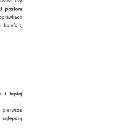
szaka czy
ki poziom
poprawkach
i komfort,
 i lepiej
 pierwsze
najlepszą