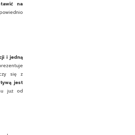
tawić na
owiednio
i i jedną
prezentuje
czy się z
atywą jest
su już od