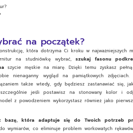
ur?
?
wybrać na początek?
konstrukcję, która dotrzyma Ci kroku w najważniejszych
rnitur na studniówkę wybrać,
szukaj fasonu podkreś
na
szycie męskie na miarę
. Dzięki temu zyskasz pełn
obie nienaganny wygląd na pamiątkowych zdjęciach.
zaniem także wtedy, gdy będziesz zastanawiać się, jak
zczególnie jeśli postawisz na stonowany kolor i od
model z powodzeniem wykorzystasz również jako pierwsz
sz bazę, która adaptuje się do Twoich potrzeb pr
do wymiarów, co eliminuje problem workowatych rękawów