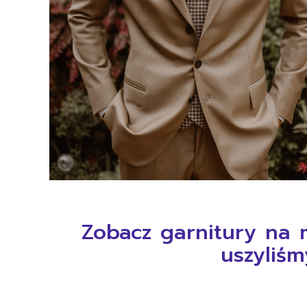
Zobacz garnitury na m
uszyliś