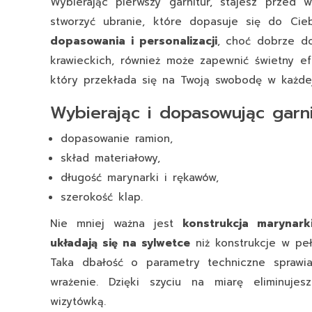
Wybierając pierwszy garnitur, stajesz prze
stworzyć ubranie, które dopasuje się do Cie
dopasowania i personalizacji
, choć dobrze do
krawieckich, również może zapewnić świetny efek
który przekłada się na Twoją swobodę w każdej 
Wybierając i dopasowując garn
dopasowanie ramion,
skład materiałowy,
długość marynarki i rękawów,
szerokość klap.
Nie mniej ważna jest
konstrukcja marynark
układają się na sylwetce
niż konstrukcje w peł
Taka dbałość o parametry techniczne sprawia
wrażenie. Dzięki szyciu na miarę eliminujes
wizytówką.