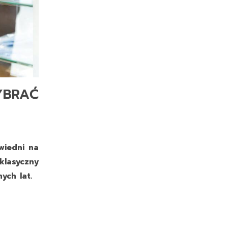
YBRAĆ
wiedni na
klasyczny
ych lat.