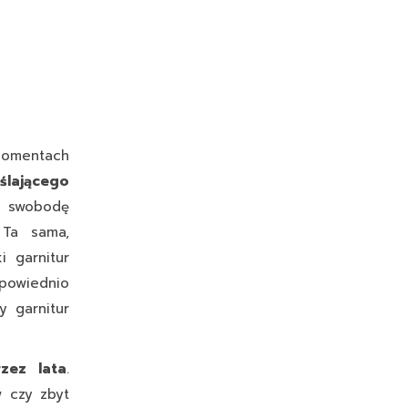
 momentach
lającego
ą swobodę
 Ta sama,
i garnitur
powiednio
y garnitur
zez lata
.
 czy zbyt