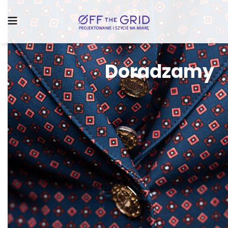
D
o
r
a
d
z
a
m
y