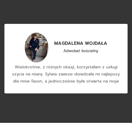
MAGDALENA WOJDAŁA
Adwokat kościelny
Wielokrotnie, z różnych okazji, korzystałam z usługi
szycia na miarę. Sylwia zawsze doradzała mi najlepszy
dla mnie fason, a jednocześnie była otwarta na moje
sugestie. Profesjonalnie dobierała tkaninę, zwracając
uwagę na wysoką ich jakość. To, co szczególnie
wyróżnia markę Sylwii, to dbałość o detale. Polecam
każdemu!