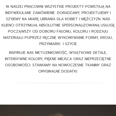
W NASZEJ PRACOWNI WSZYSTKIE PROJEKTY POWSTAJĄ NA
INDYWIDULANE ZAMÓWIENIE. DORADZAMY, PROJEKTUJEMY I
SZYJEMY NA MIARĘ UBRANIA DLA KOBIET I MĘŻCZYZN. NASI
KLIENCI OTRZYMUJĄ ABSOLUTNIE SPERSONALIZOWANĄ USŁUGĘ
POCZĄWSZY OD DOBORU FASONU, KOLORU I RODZAJU
MATERIAŁU POPRZEZ RĘCZNE WYKONYWANIE FORMY, KROJU,
PRZYMIARKI I SZYCIE
INSPIRUJE NAS NIETUZINKOWOŚĆ, WYJĄTKOWE DETALE,
INTENSYWNE KOLORY, PIĘKNE MIEJSCA ORAZ NIEPRZECIĘTNE
OSOBOWOŚCI. STAWIAMY NA NOWOCZESNE TKANINY ORAZ
ORYGINALNE DODATKI.