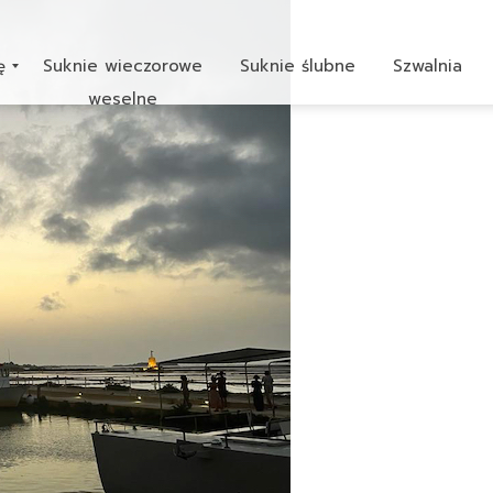
ę
Suknie wieczorowe
Suknie ślubne
Szwalnia
weselne