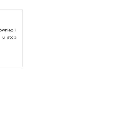
ównież i
y u stóp