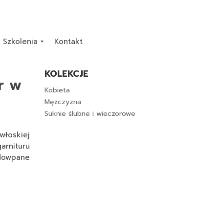
Szkolenia
Kontakt
KOLEKCJE
r w
Kobieta
Mężczyzna
Suknie ślubne i wieczorowe
włoskiej
rnituru
ndowpane