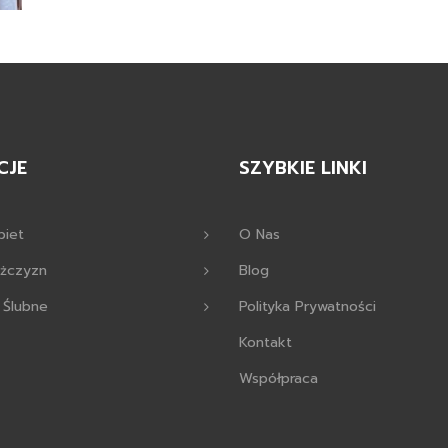
CJE
SZYBKIE LINKI
biet
O Nas
ężczyzn
Blog
 Ślubne
Polityka Prywatności
Kontakt
Współpraca