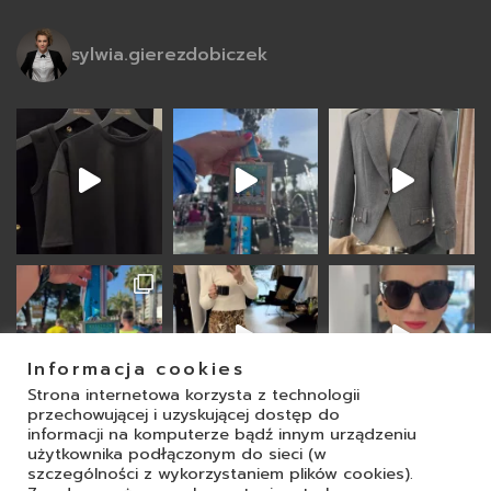
sylwia.gierezdobiczek
Informacja cookies
Strona internetowa korzysta z technologii
przechowującej i uzyskującej dostęp do
informacji na komputerze bądź innym urządzeniu
Obserwuj na Instagramie
użytkownika podłączonym do sieci (w
szczególności z wykorzystaniem plików cookies).