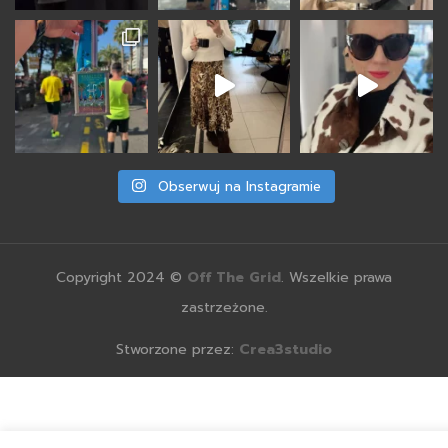
Obserwuj na Instagramie
Copyright 2024 ©
Off The Grid
. Wszelkie prawa
zastrzeżone.
Stworzone przez:
Crea3studio